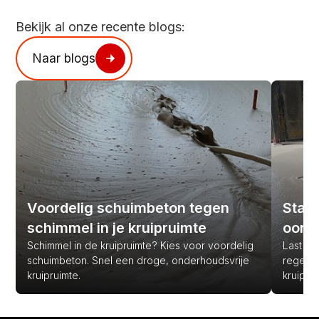
Bekijk al onze recente blogs:
Naar blogs
Voordelig schuimbeton tegen
Stank
schimmel in je kruipruimte
oorz
Schimmel in de kruipruimte? Kies voor voordelig
Last van
schuimbeton. Snel een droge, onderhoudsvrije
regen? 
kruipruimte.
kruipru