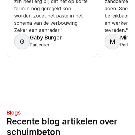
zijn heel erg blij dat het op korte
zandcement v
termijn nog geregeld kon
doen. Snelle s
worden zodat het paste in het
bereikbaar. 
schema van de verbouwing.
en werken ne
Zeker een aanrader."
tevreden."
Gaby Burger
Mirja
G
M
Particulier
Particul
Blogs
Recente blog artikelen over
schuimbeton