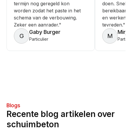
termijn nog geregeld kon
doen. Snelle s
worden zodat het paste in het
bereikbaar. 
schema van de verbouwing.
en werken ne
Zeker een aanrader."
tevreden."
Gaby Burger
Mirja
G
M
Particulier
Particul
Blogs
Recente blog artikelen over
schuimbeton