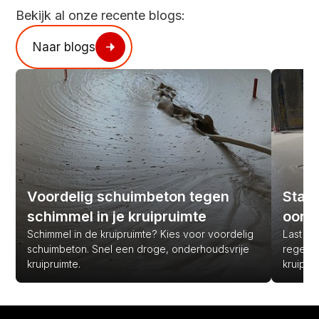
Bekijk al onze recente blogs:
Naar blogs
Voordelig schuimbeton tegen
Stank
schimmel in je kruipruimte
oorz
Schimmel in de kruipruimte? Kies voor voordelig
Last van
schuimbeton. Snel een droge, onderhoudsvrije
regen? 
kruipruimte.
kruipru