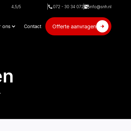
4,5/5
072 - 30 34 072
info@snh.nl
Offerte aanvragen
r ons
Contact
en
.