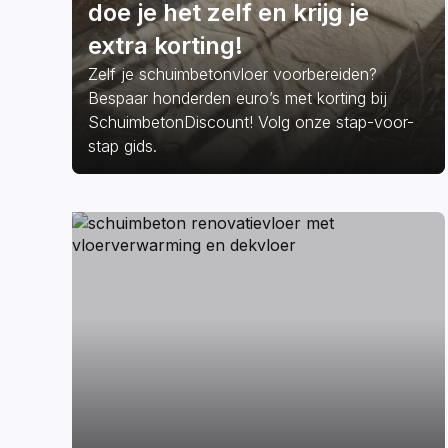
doe je het zelf en krijg je
extra korting!
Zelf je schuimbetonvloer voorbereiden?
Bespaar honderden euro’s met korting bij
SchuimbetonDiscount! Volg onze stap-voor-
stap gids.