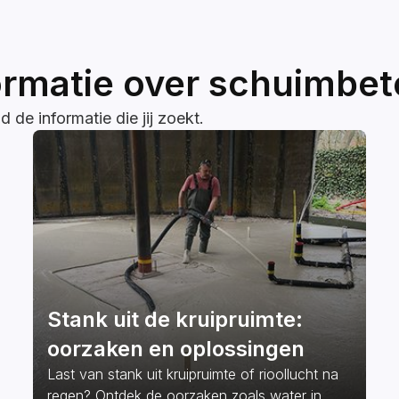
ormatie over schuimbe
 de informatie die jij zoekt.
Stank uit de kruipruimte:
oorzaken en oplossingen
Last van stank uit kruipruimte of rioollucht na
regen? Ontdek de oorzaken zoals water in