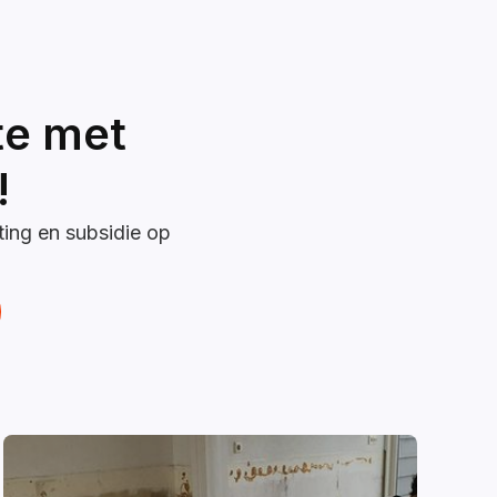
te met
!
ting en subsidie op