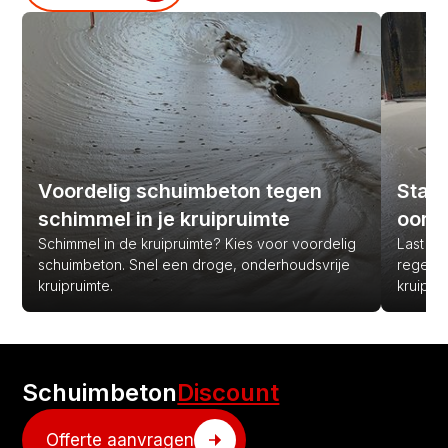
Voordelig schuimbeton tegen
Stank
schimmel in je kruipruimte
oorz
Schimmel in de kruipruimte? Kies voor voordelig
Last van
schuimbeton. Snel een droge, onderhoudsvrije
regen? 
kruipruimte.
kruipru
Schuimbeton
Discount
Offerte aanvragen