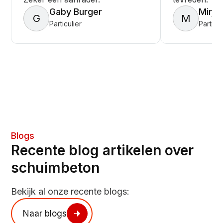
Gaby Burger
Mirja
G
M
Particulier
Particul
Blogs
Recente blog artikelen over
schuimbeton
Bekijk al onze recente blogs:
Naar blogs