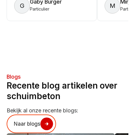
Gaby Burger
Mirja
G
M
Particulier
Particul
Blogs
Recente blog artikelen over
schuimbeton
Bekijk al onze recente blogs:
Naar blogs