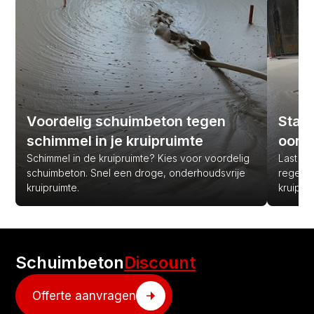
Voordelig schuimbeton tegen
Stank
schimmel in je kruipruimte
oorz
Schimmel in de kruipruimte? Kies voor voordelig
Last van
schuimbeton. Snel een droge, onderhoudsvrije
regen? 
kruipruimte.
kruipru
Schuimbeton
Discount
Offerte aanvragen