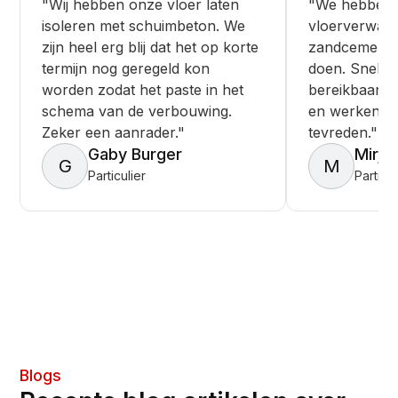
"Wij hebben onze vloer laten
"We hebben 
isoleren met schuimbeton. We
vloerverwar
zijn heel erg blij dat het op korte
zandcement v
termijn nog geregeld kon
doen. Snelle s
worden zodat het paste in het
bereikbaar. 
schema van de verbouwing.
en werken ne
Zeker een aanrader."
tevreden."
Gaby Burger
Mirja
G
M
Particulier
Particul
Blogs