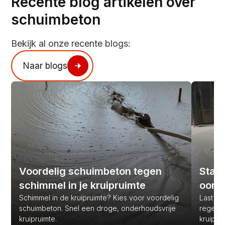
Recente blog artikelen over
schuimbeton
Bekijk al onze recente blogs:
Naar blogs
Voordelig schuimbeton tegen
Stank
schimmel in je kruipruimte
oorz
Schimmel in de kruipruimte? Kies voor voordelig
Last van
schuimbeton. Snel een droge, onderhoudsvrije
regen? 
kruipruimte.
kruipru